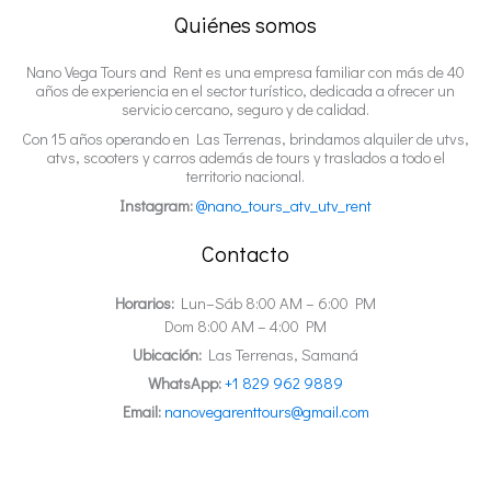
Quiénes somos
Nano Vega Tours and Rent es una empresa familiar con más de 40
años de experiencia en el sector turístico, dedicada a ofrecer un
servicio cercano, seguro y de calidad.
Con 15 años operando en Las Terrenas, brindamos alquiler de utvs,
atvs, scooters y carros además de tours y traslados a todo el
territorio nacional.
Instagram:
@nano_tours_atv_utv_rent
Contacto
Horarios:
Lun–Sáb 8:00 AM – 6:00 PM
Dom 8:00 AM – 4:00 PM
Ubicación:
Las Terrenas, Samaná
WhatsApp:
+1 829 962 9889
Email:
nanovegarenttours@gmail.com