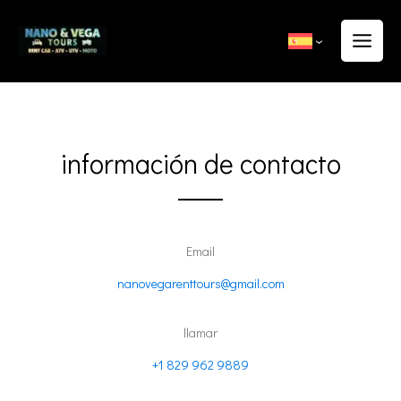
Ir
al
contenido
información de contacto
Email
nanovegarenttours@gmail.com
llamar
+1 829 962 9889